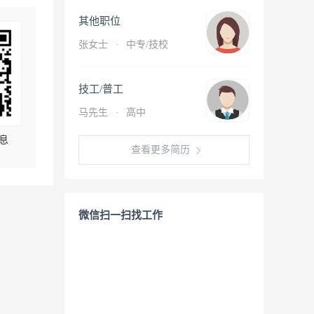
其他职位
张女士
·
中专/技校
技工/普工
马先生
·
高中
息
查看更多简历
微信扫一扫找工作