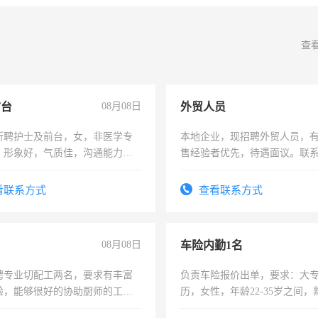
查
前台
08月08日
外贸人员
所聘护士及前台，女，非医学专
本地企业，现招聘外贸人员，
，形象好，气质佳，沟通能力
售经验者优先，待遇面议。联
试，周日休息。
看联系方式
查看联系方式
08月08日
车险内勤1名
聘专业切配工两名，要求有丰富
负责车险报价出单，要求：大
验，能够很好的协助厨师的工
历，女性，年龄22-35岁之间
住，每月有公休，工资3500-
操作，工作态度认真，具有团