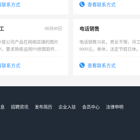
试用期1-3个月，转正后交纳五
看联系方式
查看联系方式
工
08月08日
电话销售
作是公司产品在网络店铺的图片
电话销售50名，男女不限，月工资
作，要求熟练运用PS修图软件,工
8000元，单休，法定节假日休
每天8小时，待遇优厚。
看联系方式
查看联系方式
信息
招聘资讯
发布简历
企业入驻
会员中心
法律申明
们