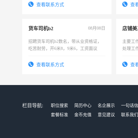
太太等。
4500。
查看联系方式
查
货车司机b2
08月08日
店铺美
招聘货车司机b2数名，带从业资格证，
主要工
吃苦耐劳，开6米8，9米6，工资面议
处理工
作时间
查看联系方式
查
栏目导航:
职位搜索
简历中心
名企展示
一句话
套餐标准
金币充值
意见建议
联系我