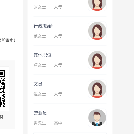
罗女士
·
大专
行政/后勤
范女士
·
大专
10金币)
其他职位
卢女士
·
大专
文员
温女士
·
大专
营业员
息
男先生
·
高中