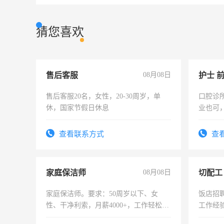
猜您喜欢
售后客服
08月08日
护士 
售后客服20名，女性，20-30周岁，单
口腔诊
休，国家节假日休息
业也可
强。面
查看联系方式
查
家庭保洁师
08月08日
切配工
家庭保洁师。要求：50周岁以下、女
饭店招
性、干净利索，月薪4000+，工作轻松，
工作经
时间灵活，不需坐班，适合宝妈、全职
作。包吃