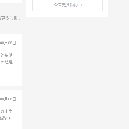
查看更多简历
看更多信息
08月08日
有外贸销
系郭经理
08月08日
专以上学
，熟悉电脑
队精神，