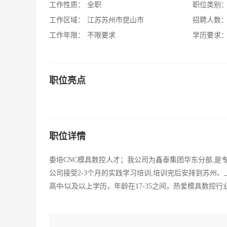
工作性质：
全职
职位类别
工作区域：
江苏苏州市昆山市
招聘人数
工作年限：
不限要求
学历要求
职位亮点
职位详情
委培CNC模具数控人才；我公司为鑫泰集团华东分部,是
公司接受2-3个月的实践学习培训,培训完后安排到苏州、上
高中∕以及以上学历，年龄在17-35之间，热爱模具数控行业